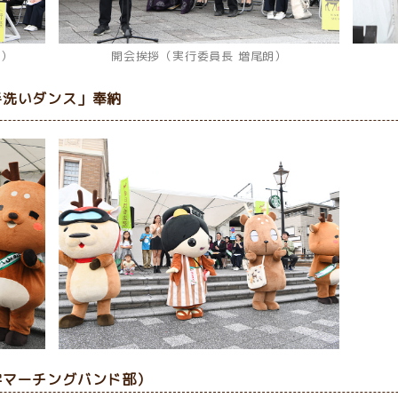
匡）
開会挨拶（実行委員長 増尾朗）
手洗いダンス」奉納
学マーチングバンド部）