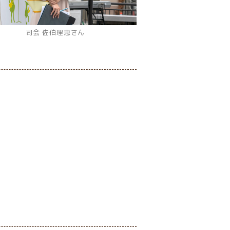
司会 佐伯理恵さん